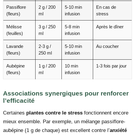
Passiflore
2 g / 200
5-10 min
En cas de
(fleurs)
ml
infusion
stress
Mélisse
3 g / 250
5-8 min
Après le dîner
(feuilles)
ml
infusion
Lavande
2-3 g /
5-10 min
Au coucher
(fleurs)
250 ml
infusion
Aubépine
1 g / 200
10 min
1-3 fois par jour
(fleurs)
ml
infusion
Associations synergiques pour renforcer
l’efficacité
Certaines
plantes contre le stress
fonctionnent encore
mieux ensemble. Par exemple, un mélange passiflore-
aubépine (1 g de chaque) est excellent contre l’
anxiété