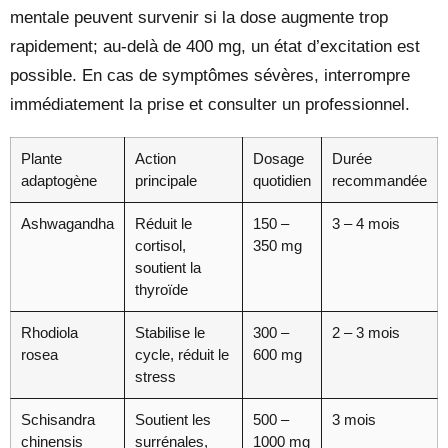
mentale peuvent survenir si la dose augmente trop
rapidement; au-delà de 400 mg, un état d’excitation est
possible. En cas de symptômes sévères, interrompre
immédiatement la prise et consulter un professionnel.
Plante
Action
Dosage
Durée
adaptogène
principale
quotidien
recommandée
Ashwagandha
Réduit le
150 –
3 – 4 mois
cortisol,
350 mg
soutient la
thyroïde
Rhodiola
Stabilise le
300 –
2 – 3 mois
rosea
cycle, réduit le
600 mg
stress
Schisandra
Soutient les
500 –
3 mois
chinensis
surrénales,
1000 mg