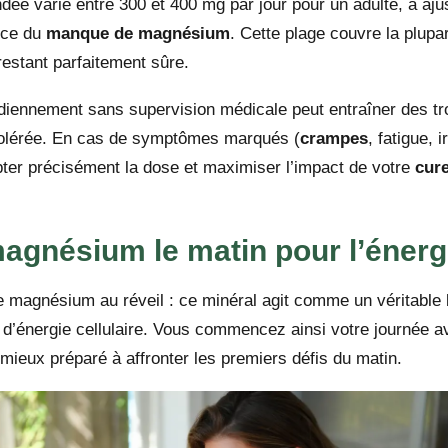
e varie entre 300 et 400 mg par jour pour un adulte, à aju
ance du
manque de magnésium
. Cette plage couvre la plupa
restant parfaitement sûre.
iennement sans supervision médicale peut entraîner des tr
tolérée. En cas de symptômes marqués (
crampes
, fatigue, i
pter précisément la dose et maximiser l’impact de votre
cur
magnésium le matin pour l’énerg
 magnésium au réveil : ce minéral agit comme un véritable 
 d’énergie cellulaire. Vous commencez ainsi votre journée av
ieux préparé à affronter les premiers défis du matin.