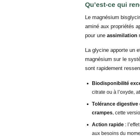
Qu’est-ce qui ren
Le magnésium bisglyci
aminé aux propriétés ap
pour une
assimilation
r
La glycine apporte un ef
magnésium sur le systè
sont rapidement ressent
Biodisponibilité exc
citrate ou à l’oxyde,
Tolérance digestive
crampes
, cette vers
Action rapide
: l’eff
aux besoins du moment