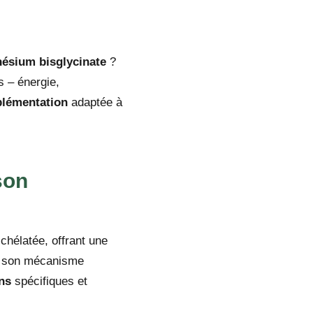
ésium bisglycinate
?
 – énergie,
lémentation
adaptée à
son
chélatée, offrant une
e son mécanisme
ns
spécifiques et