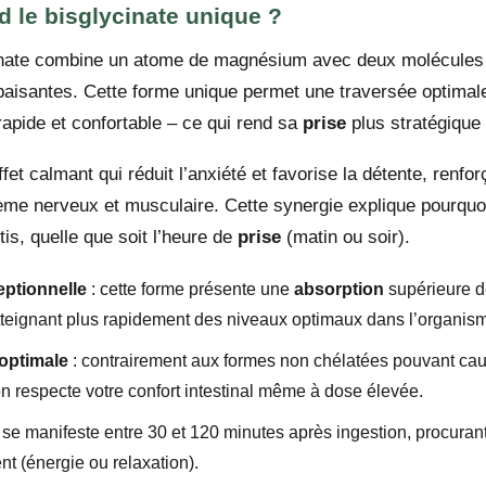
d le bisglycinate unique ?
nate combine un atome de magnésium avec deux molécules d
aisantes. Cette forme unique permet une traversée optimale 
apide et confortable – ce qui rend sa
prise
plus stratégique
fet calmant qui réduit l’anxiété et favorise la détente, renforç
me nerveux et musculaire. Cette synergie explique pourquoi
is, quelle que soit l’heure de
prise
(matin ou soir).
eptionnelle
: cette forme présente une
absorption
supérieure 
 atteignant plus rapidement des niveaux optimaux dans l’organis
 optimale
: contrairement aux formes non chélatées pouvant cau
ion respecte votre confort intestinal même à dose élevée.
et se manifeste entre 30 et 120 minutes après ingestion, procur
 (énergie ou relaxation).