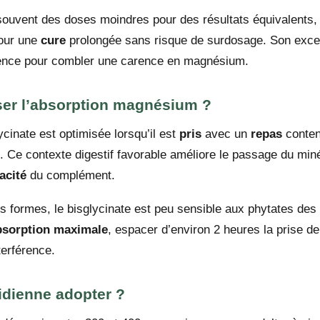
ouvent des doses moindres pour des résultats équivalents, 
pour une
cure
prolongée sans risque de surdosage. Son excelle
ence pour combler une carence en magnésium.
er l’absorption magnésium ?
cinate est optimisée lorsqu’il est
pris
avec un
repas
conten
 Ce contexte digestif favorable améliore le passage du minéra
cacité
du complément.
s formes, le bisglycinate est peu sensible aux phytates des
bsorption maximale
, espacer d’environ 2 heures la prise de
terférence.
idienne adopter ?