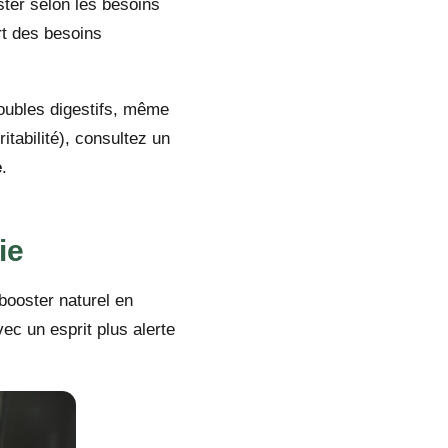
ster selon les besoins
rt des besoins
oubles digestifs, même
rritabilité), consultez un
e
.
ie
booster naturel en
ec un esprit plus alerte