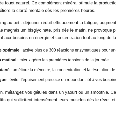
 de fouet naturel. Ce complément minéral stimule la productio
liore la clarté mentale dès les premières heures.
g au petit-déjeuner réduit efficacement la fatigue, augmente
 Le magnésium bisglycinate, pris dès le matin, ne provoque 
nt aux besoins en énergie et concentration tout au long de la
e optimale
: active plus de 300 réactions enzymatiques pour une
s matinal
: mieux gérer les premières tensions de la journée
ntané
: améliore la mémoire, la concentration et la résolution d
igue
: éviter l’épuisement précoce en répondant tôt à vos beso
tion, mélangez vos gélules dans un yaourt ou un smoothie. Ce
tifs qui sollicitent intensément leurs muscles dès le réveil e