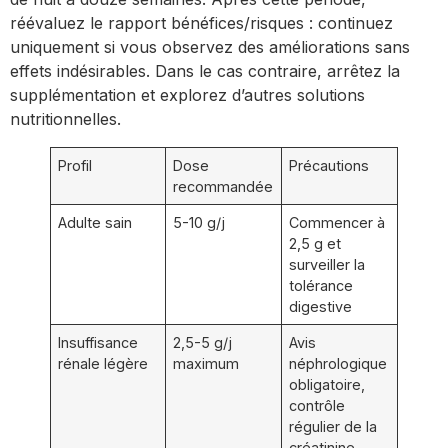
réévaluez le rapport bénéfices/risques : continuez
uniquement si vous observez des améliorations sans
effets indésirables. Dans le cas contraire, arrêtez la
supplémentation et explorez d’autres solutions
nutritionnelles.
Profil
Dose
Précautions
recommandée
Adulte sain
5-10 g/j
Commencer à
2,5 g et
surveiller la
tolérance
digestive
Insuffisance
2,5-5 g/j
Avis
rénale légère
maximum
néphrologique
obligatoire,
contrôle
régulier de la
créatinine